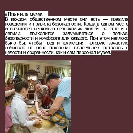
#
Правила
музея.
В каждом общественном месте они есть — правила
поведения и правила безопасности. Когда в одном месте
встречаются несколько незнакомых людей, да еще и с
детьми, приходится задумываться о пользе,
безопасности и комфорте для каждого. При этом неплохо
было бы, чтобы труд и коллекция, которую зачастую
собирало не одно поколение владельцев, осталась в
целости и сохранности, как и сам персонал музея.