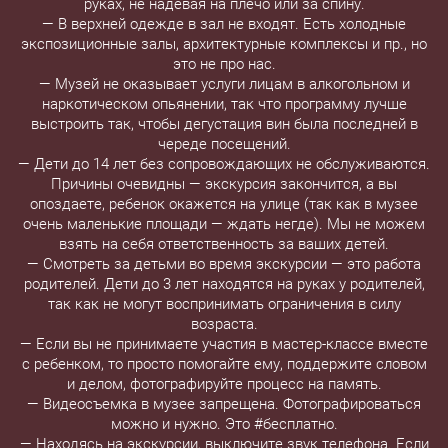
руках, не надевая на плечо или за спину.
— В верхней одежде в зал не входят. Есть холодные
экспозиционные залы, архитектурные комплексы и пр., но
это не про нас.
— Музей не оказывает услуги лицам в алкогольном и
наркотическом опьянении, так что программу лучше
выстроить так, чтобы дегустация вин была последней в
череде посещений.
— Дети до 14 лет без сопровождающих не обслуживаются.
Причины очевидны — экскурсия закончится, а вы
опоздаете, ребенок окажется на улице (так как в музее
очень маленькие площади — ждать негде). Мы не можем
взять на себя ответственность за ваших детей.
— Смотреть за детьми во время экскурсии — это работа
родителей. Дети до 3 лет находятся на руках у родителей,
так как не могут воспринимать ограничения в силу
возраста.
— Если вы не принимаете участия в мастер-классе вместе
с ребенком, то просто помогайте ему, поддержите словом
и делом, фотографируйте процесс на память.
— Видеосъемка в музее запрещена. Фотографироваться
можно и нужно. Это #бесплатно.
— Находясь на экскурсии, выключите звук телефона. Если